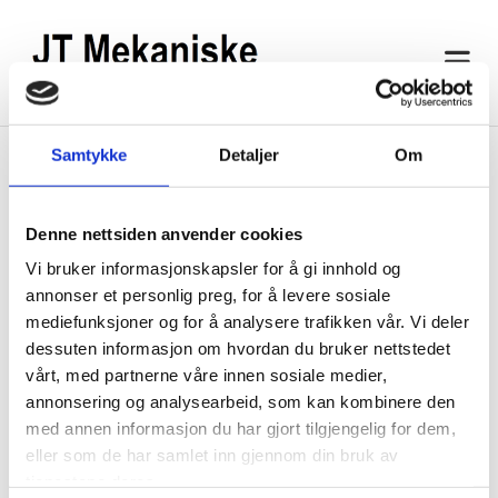
Samtykke
Detaljer
Om
Penserekke
Denne nettsiden anvender cookies
Utsnittet over viser eksempel på penserekke levert til kunde for
montering inn til eksisterende hengebaner.
Vi bruker informasjonskapsler for å gi innhold og
annonser et personlig preg, for å levere sosiale
mediefunksjoner og for å analysere trafikken vår. Vi deler
dessuten informasjon om hvordan du bruker nettstedet
vårt, med partnerne våre innen sosiale medier,
annonsering og analysearbeid, som kan kombinere den
med annen informasjon du har gjort tilgjengelig for dem,
eller som de har samlet inn gjennom din bruk av
tjenestene deres.