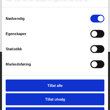
eller som de har samlet inn gjennom din bruk av
tjenestene deres.
Samtykkevalg
Nødvendig
Egenskaper
Statistikk
Markedsføring
JT Mekaniske AS

Flatøyra
6240 Ørskog
Tillat alle
Kontakt oss
Tillat utvalg

70 27 36 60

firmapost@jtmekaniske.com