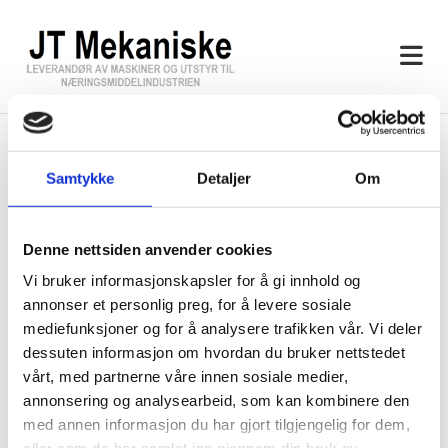
Pakkelinje for fisk
Samtykke
Detaljer
Om
Under visest et eksempel på pakkelinje for fisk, med
kartongdistribusjon og automatisk strapping og stabling i
Denne nettsiden anvender cookies
frysereoler.
Vi bruker informasjonskapsler for å gi innhold og
annonser et personlig preg, for å levere sosiale
mediefunksjoner og for å analysere trafikken vår. Vi deler
dessuten informasjon om hvordan du bruker nettstedet
vårt, med partnerne våre innen sosiale medier,
annonsering og analysearbeid, som kan kombinere den
med annen informasjon du har gjort tilgjengelig for dem,